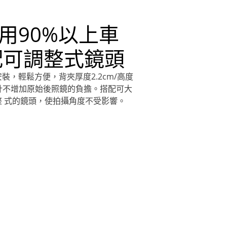
用90%以上車
配可調整式鏡頭
裝，輕鬆方便，背夾厚度2.2cm/高度
型設計不增加原始後照鏡的負擔。搭配可大
 式的鏡頭，使拍攝角度不受影響。