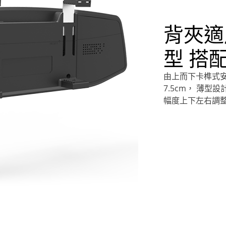
背夾適
型 搭
由上而下卡榫式安
7.5cm， 薄
幅度上下左右調整