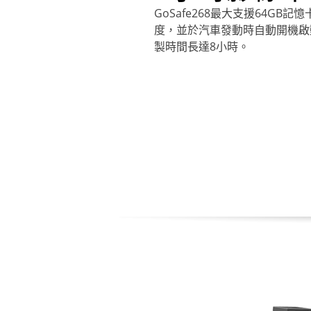
GoSafe268最大支援64G
度，並於汽車發動時自動開機啟動，以
製時間長達8小時。