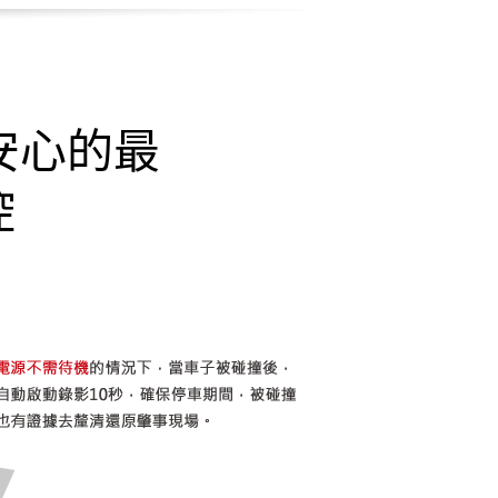
安心的最
控