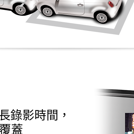
超長錄影時間，
不覆蓋