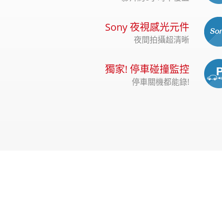
Sony 夜視感光元件
夜間拍攝超清晰
獨家! 停車碰撞監控
停車關機都能錄!