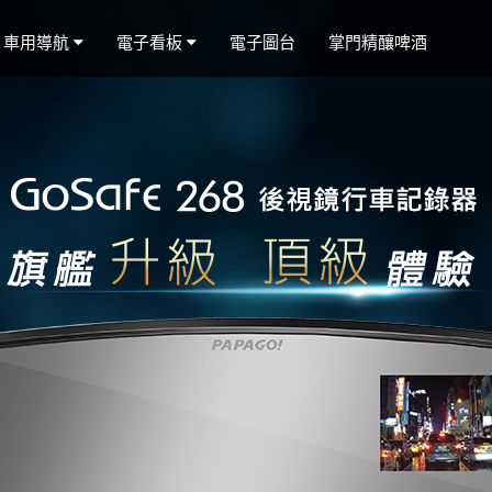
車用導航
電子看板
電子圖台
掌門精釀啤酒