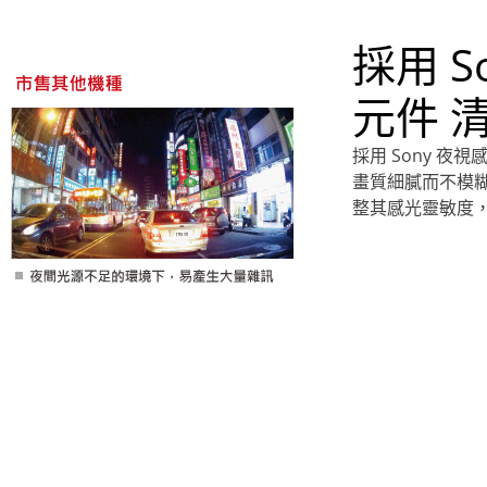
採用 S
元件 
採用 Sony 
畫質細膩而不模
整其感光靈敏度