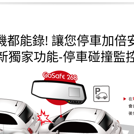
機都能錄! 讓您停車加倍
新獨家功能-停車碰撞監