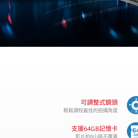
可調整式鏡頭
輕鬆調校最佳的拍攝角度
支援64GB記憶卡
影片約8小時不覆蓋