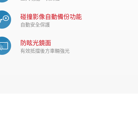
碰撞影像自動備份功能
自動安全保護
防眩光鏡面
有效抵擋後方車輛強光