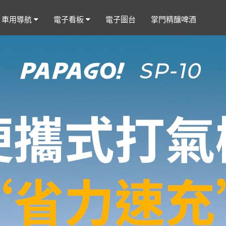
車用導航
電子看板
電子圖台
掌門精釀啤酒