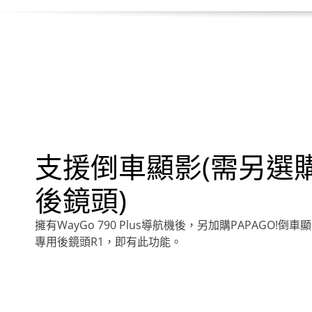
支援倒車顯影(需另選
後鏡頭)
擁有WayGo 790 Plus導航機後，另加購PAPAGO!倒車
專用後鏡頭R1，即有此功能。